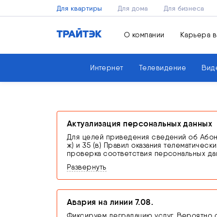
Для квартиры
Для дома
Для бизнеса
О компании
Карьера в
Интернет
Телевидение
Вид
Актуализация персональных данных
Для целей приведения сведений об Абонен
ж) и 35 (в) Правил оказания телематичес
проверка соответствия персональных дан
связи оригинала документа, удостоверя
Развернуть
В случае невыполнения абонентом обяза
оставляет за собой право приостановить 
от 07.07.2003 N 126-ФЗ «О связи»
Авария на линии 7.08.
Фиксируем деградацию услуг. Вероятно о