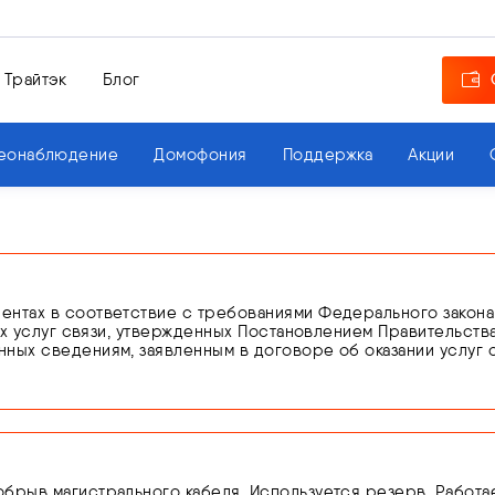
 Трайтэк
Блог
еонаблюдение
Домофония
Поддержка
Акции
тах в соответствие с требованиями Федерального закона от 0
ких услуг связи, утвержденных Постановлением Правительства
ных сведениям, заявленным в договоре об оказании услуг 
ющего личность.
нности по подтверждению сведений или предоставления н
оказание услуг связи вплоть до устранения нарушений на ос
брыв магистрального кабеля. Используется резерв. Работа