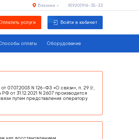
Вязники
8(920)916-35-33
Оплатить услуги
Войти в кабинет
Способы оплаты
Оборудование
7.07.2003 N 126-ФЗ «О связи», п. 29 (г,
 РФ от 31.12.2021 N 2607 производится
связи путем представления оператору
едостоверных сведений, оператор связи
новании п. 3 ст. 44 Федерального закона
ем над восстановлением.